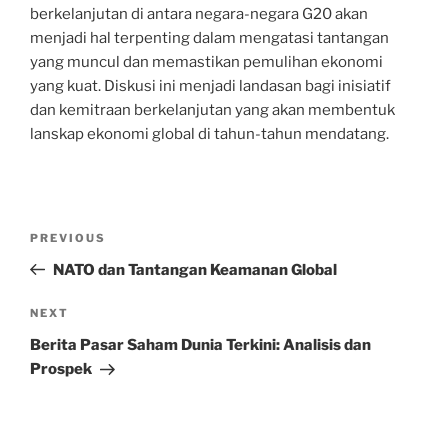
berkelanjutan di antara negara-negara G20 akan
menjadi hal terpenting dalam mengatasi tantangan
yang muncul dan memastikan pemulihan ekonomi
yang kuat. Diskusi ini menjadi landasan bagi inisiatif
dan kemitraan berkelanjutan yang akan membentuk
lanskap ekonomi global di tahun-tahun mendatang.
Post
Previous
PREVIOUS
navigation
Post
NATO dan Tantangan Keamanan Global
Next
NEXT
Post
Berita Pasar Saham Dunia Terkini: Analisis dan
Prospek