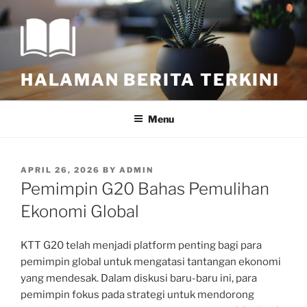
Skip
to
content
HALAMAN BERITA TERKINI
Menu
POSTED
APRIL 26, 2026
BY
ADMIN
ON
Pemimpin G20 Bahas Pemulihan
Ekonomi Global
KTT G20 telah menjadi platform penting bagi para
pemimpin global untuk mengatasi tantangan ekonomi
yang mendesak. Dalam diskusi baru-baru ini, para
pemimpin fokus pada strategi untuk mendorong