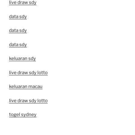
live draw sdy
data sdy
data sdy
data sdy
keluaran sdy
live draw sdy lotto
keluaran macau
live draw sdy lotto
togel sydney