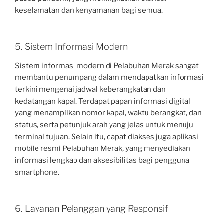
keselamatan dan kenyamanan bagi semua.
5. Sistem Informasi Modern
Sistem informasi modern di Pelabuhan Merak sangat
membantu penumpang dalam mendapatkan informasi
terkini mengenai jadwal keberangkatan dan
kedatangan kapal. Terdapat papan informasi digital
yang menampilkan nomor kapal, waktu berangkat, dan
status, serta petunjuk arah yang jelas untuk menuju
terminal tujuan. Selain itu, dapat diakses juga aplikasi
mobile resmi Pelabuhan Merak, yang menyediakan
informasi lengkap dan aksesibilitas bagi pengguna
smartphone.
6. Layanan Pelanggan yang Responsif