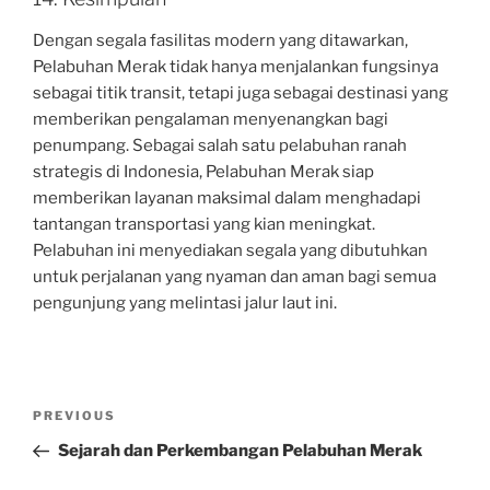
Dengan segala fasilitas modern yang ditawarkan,
Pelabuhan Merak tidak hanya menjalankan fungsinya
sebagai titik transit, tetapi juga sebagai destinasi yang
memberikan pengalaman menyenangkan bagi
penumpang. Sebagai salah satu pelabuhan ranah
strategis di Indonesia, Pelabuhan Merak siap
memberikan layanan maksimal dalam menghadapi
tantangan transportasi yang kian meningkat.
Pelabuhan ini menyediakan segala yang dibutuhkan
untuk perjalanan yang nyaman dan aman bagi semua
pengunjung yang melintasi jalur laut ini.
Post
Previous
PREVIOUS
navigation
Post
Sejarah dan Perkembangan Pelabuhan Merak