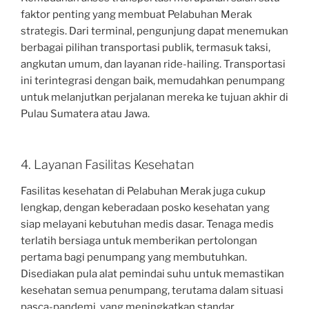
faktor penting yang membuat Pelabuhan Merak
strategis. Dari terminal, pengunjung dapat menemukan
berbagai pilihan transportasi publik, termasuk taksi,
angkutan umum, dan layanan ride-hailing. Transportasi
ini terintegrasi dengan baik, memudahkan penumpang
untuk melanjutkan perjalanan mereka ke tujuan akhir di
Pulau Sumatera atau Jawa.
4. Layanan Fasilitas Kesehatan
Fasilitas kesehatan di Pelabuhan Merak juga cukup
lengkap, dengan keberadaan posko kesehatan yang
siap melayani kebutuhan medis dasar. Tenaga medis
terlatih bersiaga untuk memberikan pertolongan
pertama bagi penumpang yang membutuhkan.
Disediakan pula alat pemindai suhu untuk memastikan
kesehatan semua penumpang, terutama dalam situasi
pasca-pandemi, yang meningkatkan standar