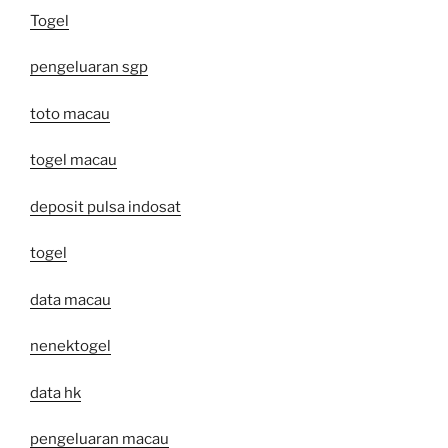
Togel
pengeluaran sgp
toto macau
togel macau
deposit pulsa indosat
togel
data macau
nenektogel
data hk
pengeluaran macau